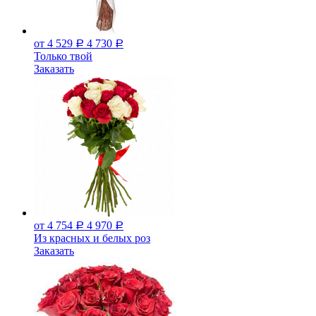
от 4 529
4 730
Р
Р
Только твой
Заказать
от 4 754
4 970
Р
Р
Из красных и белых роз
Заказать