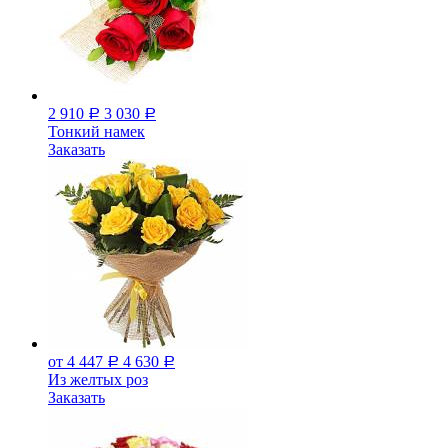
2 910
3 030
Р
Р
Тонкий намек
Заказать
от 4 447
4 630
Р
Р
Из желтых роз
Заказать