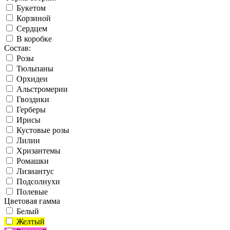
Букетом
Корзиной
Сердцем
В коробке
Состав:
Розы
Тюльпаны
Орхидеи
Альстромерии
Гвоздики
Герберы
Ирисы
Кустовые розы
Лилии
Хризантемы
Ромашки
Лизиантус
Подсолнухи
Полевые
Цветовая гамма
Белый
Желтый