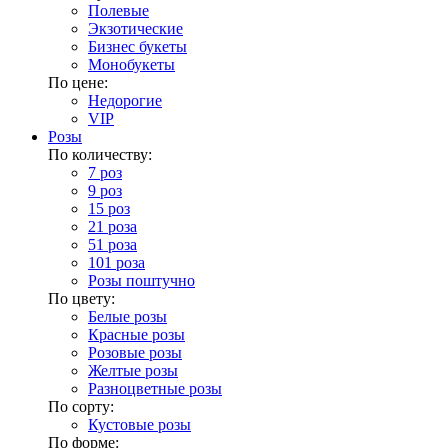
Полевые
Экзотические
Бизнес букеты
Монобукеты
По цене:
Недорогие
VIP
Розы
По количеству:
7 роз
9 роз
15 роз
21 роза
51 роза
101 роза
Розы поштучно
По цвету:
Белые розы
Красные розы
Розовые розы
Желтые розы
Разноцветные розы
По сорту:
Кустовые розы
По форме: