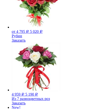
от 4 795
5 020
Р
Р
Рубин
Заказать
4 959
5 190
Р
Р
Из 7 разноцветных роз
Заказать
New!