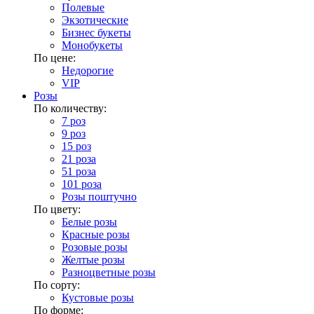
Полевые
Экзотические
Бизнес букеты
Монобукеты
По цене:
Недорогие
VIP
Розы
По количеству:
7 роз
9 роз
15 роз
21 роза
51 роза
101 роза
Розы поштучно
По цвету:
Белые розы
Красные розы
Розовые розы
Желтые розы
Разноцветные розы
По сорту:
Кустовые розы
По форме: