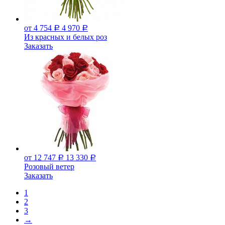
от 4 754
4 970
Р
Р
Из красных и белых роз
Заказать
от 12 747
13 330
Р
Р
Розовый ветер
Заказать
1
2
3
→