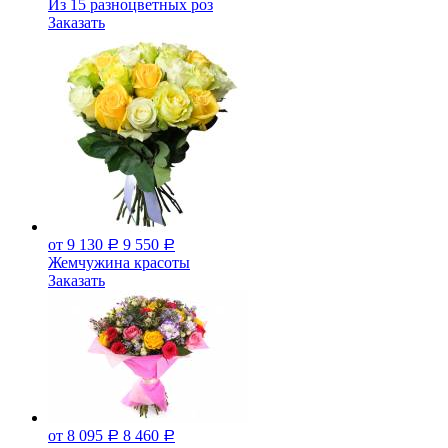
Из 15 разноцветных роз
Заказать
от 9 130
9 550
Р
Р
Жемчужина красоты
Заказать
от 8 095
8 460
Р
Р