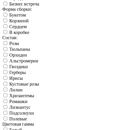
Бизнес встреча
Форма сборки:
Букетом
Корзиной
Сердцем
В коробке
Состав:
Розы
Тюльпаны
Орхидеи
Альстромерии
Гвоздики
Герберы
Ирисы
Кустовые розы
Лилии
Хризантемы
Ромашки
Лизиантус
Подсолнухи
Полевые
Цветовая гамма
Белый