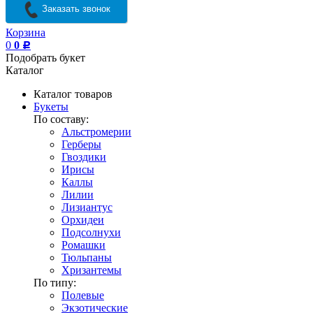
Заказать звонок
Корзина
0
0
Р
Подобрать букет
Каталог
Каталог товаров
Букеты
По составу:
Альстромерии
Герберы
Гвоздики
Ирисы
Каллы
Лилии
Лизиантус
Орхидеи
Подсолнухи
Ромашки
Тюльпаны
Хризантемы
По типу:
Полевые
Экзотические