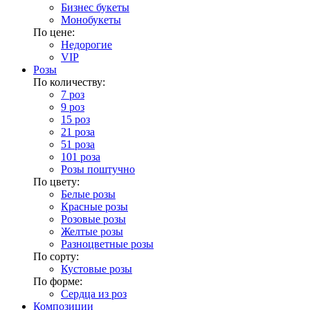
Бизнес букеты
Монобукеты
По цене:
Недорогие
VIP
Розы
По количеству:
7 роз
9 роз
15 роз
21 роза
51 роза
101 роза
Розы поштучно
По цвету:
Белые розы
Красные розы
Розовые розы
Желтые розы
Разноцветные розы
По сорту:
Кустовые розы
По форме:
Сердца из роз
Композиции