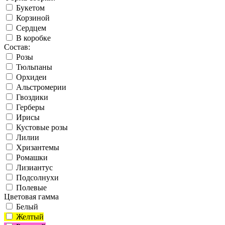
Букетом
Корзиной
Сердцем
В коробке
Состав:
Розы
Тюльпаны
Орхидеи
Альстромерии
Гвоздики
Герберы
Ирисы
Кустовые розы
Лилии
Хризантемы
Ромашки
Лизиантус
Подсолнухи
Полевые
Цветовая гамма
Белый
Желтый