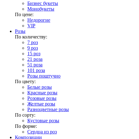
Бизнес букеты
Монобукеты
По цене:
Недорогие
VIP
Розы
По количеству:
7 роз
9 роз
15 роз
21 роза
51 роза
101 роза
Розы поштучно
По цвету:
Белые розы
Красные розы
Розовые розы
Желтые розы
Разноцветные розы
По сорту:
Кустовые розы
По форме:
Сердца из роз
Композиции