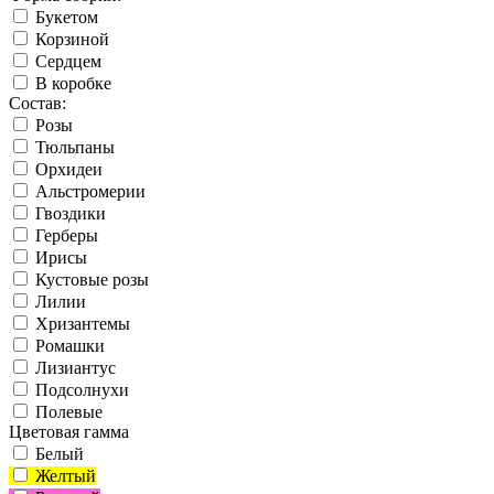
Букетом
Корзиной
Сердцем
В коробке
Состав:
Розы
Тюльпаны
Орхидеи
Альстромерии
Гвоздики
Герберы
Ирисы
Кустовые розы
Лилии
Хризантемы
Ромашки
Лизиантус
Подсолнухи
Полевые
Цветовая гамма
Белый
Желтый