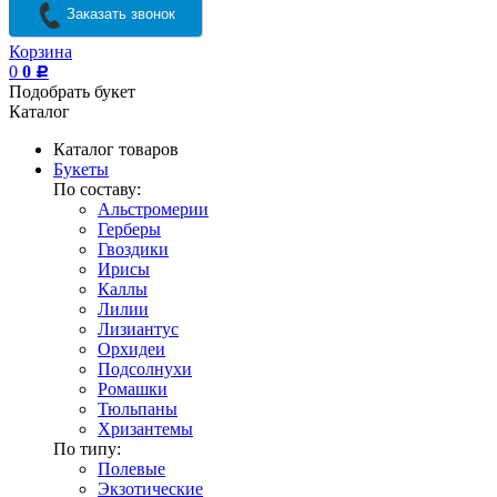
Заказать звонок
Корзина
0
0
Р
Подобрать букет
Каталог
Каталог товаров
Букеты
По составу:
Альстромерии
Герберы
Гвоздики
Ирисы
Каллы
Лилии
Лизиантус
Орхидеи
Подсолнухи
Ромашки
Тюльпаны
Хризантемы
По типу:
Полевые
Экзотические