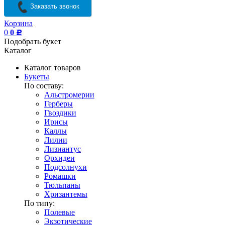
Заказать звонок
Корзина
0
0
Р
Подобрать букет
Каталог
Каталог товаров
Букеты
По составу:
Альстромерии
Герберы
Гвоздики
Ирисы
Каллы
Лилии
Лизиантус
Орхидеи
Подсолнухи
Ромашки
Тюльпаны
Хризантемы
По типу:
Полевые
Экзотические