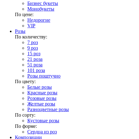
Бизнес букеты
Монобукеты
По цене:
Недорогие
VIP
Розы
По количеству:
7 роз
9 роз
15 роз
21 роза
51 роза
101 роза
Розы поштучно
По цвету:
Белые розы
Красные розы
Розовые розы
Желтые розы
Разноцветные розы
По сорту:
Кустовые розы
По форме:
Сердца из роз
Композиции