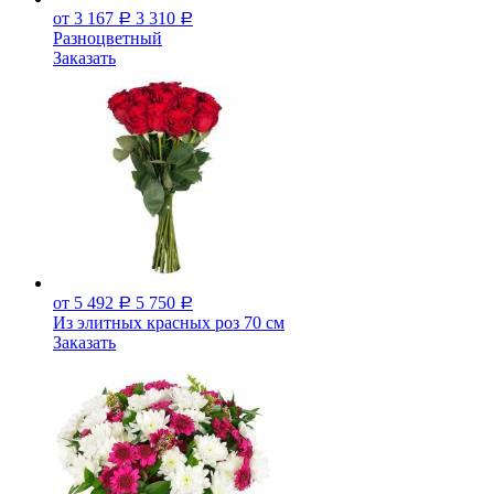
от 3 167
3 310
Р
Р
Разноцветный
Заказать
от 5 492
5 750
Р
Р
Из элитных красных роз 70 см
Заказать