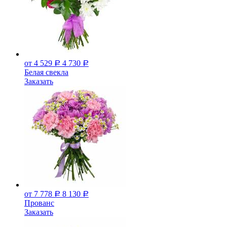
от 4 529
4 730
Р
Р
Белая свекла
Заказать
от 7 778
8 130
Р
Р
Прованс
Заказать