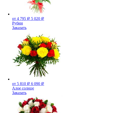
от 4 795
5 020
Р
Р
Рубин
Заказать
от 5 810
6 090
Р
Р
Алое солнце
Заказать