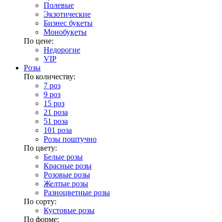
Полевые
Экзотические
Бизнес букеты
Монобукеты
По цене:
Недорогие
VIP
Розы
По количеству:
7 роз
9 роз
15 роз
21 роза
51 роза
101 роза
Розы поштучно
По цвету:
Белые розы
Красные розы
Розовые розы
Желтые розы
Разноцветные розы
По сорту:
Кустовые розы
По форме: