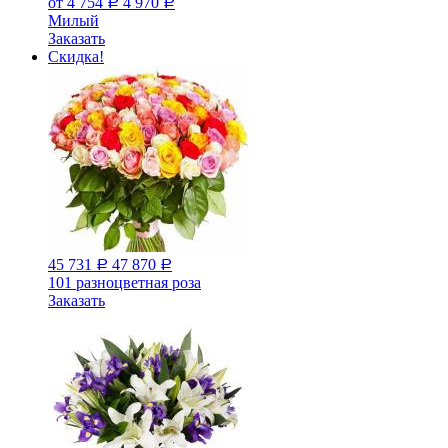
от 4 754
4 970
Р
Р
Милый
Заказать
Скидка!
45 731
47 870
Р
Р
101 разноцветная роза
Заказать