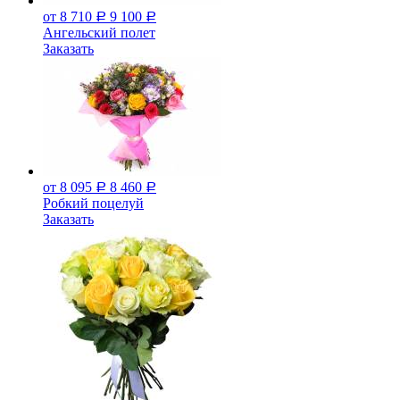
от 8 710
9 100
Р
Р
Ангельский полет
Заказать
от 8 095
8 460
Р
Р
Робкий поцелуй
Заказать