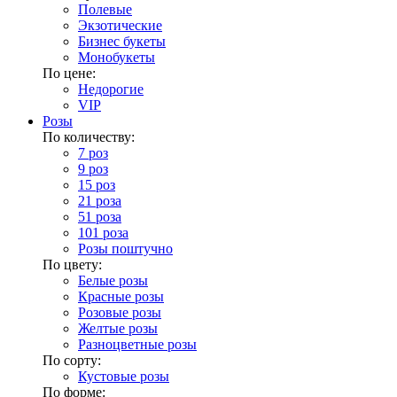
Полевые
Экзотические
Бизнес букеты
Монобукеты
По цене:
Недорогие
VIP
Розы
По количеству:
7 роз
9 роз
15 роз
21 роза
51 роза
101 роза
Розы поштучно
По цвету:
Белые розы
Красные розы
Розовые розы
Желтые розы
Разноцветные розы
По сорту:
Кустовые розы
По форме: