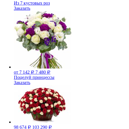
Из 7 кустовых роз
Заказать
от 7 142
7 480
Р
Р
Поцелуй принцессы
Заказать
98 674
103 290
Р
Р