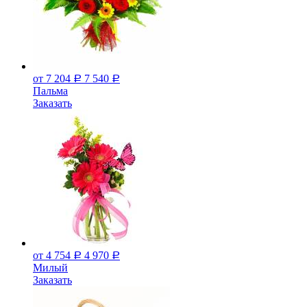
от 7 204
7 540
Р
Р
Пальма
Заказать
от 4 754
4 970
Р
Р
Милый
Заказать