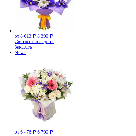
от 8 013
8 390
Р
Р
Светлый праздник
Заказать
New!
от 6 476
6 790
Р
Р