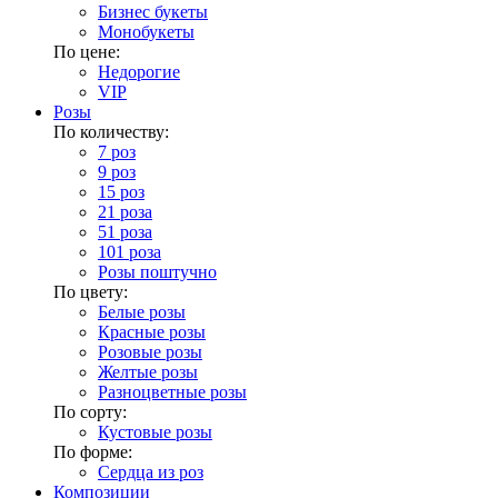
Бизнес букеты
Монобукеты
По цене:
Недорогие
VIP
Розы
По количеству:
7 роз
9 роз
15 роз
21 роза
51 роза
101 роза
Розы поштучно
По цвету:
Белые розы
Красные розы
Розовые розы
Желтые розы
Разноцветные розы
По сорту:
Кустовые розы
По форме:
Сердца из роз
Композиции