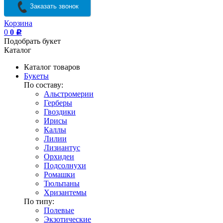
Заказать звонок
Корзина
0
0
Р
Подобрать букет
Каталог
Каталог товаров
Букеты
По составу:
Альстромерии
Герберы
Гвоздики
Ирисы
Каллы
Лилии
Лизиантус
Орхидеи
Подсолнухи
Ромашки
Тюльпаны
Хризантемы
По типу:
Полевые
Экзотические