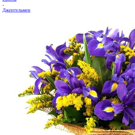
-
Джeнтельмен